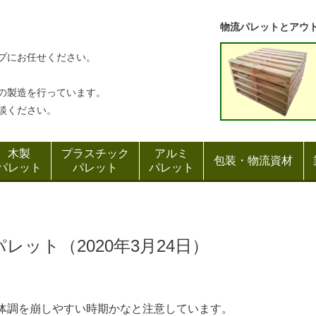
物流パレットとアウ
プにお任せください。
の製造を行っています。
談ください。
木製
プラスチック
アルミ
包装・物流資材
パレット
パレット
パレット
ット（2020年3月24日）
体調を崩しやすい時期かなと注意しています。