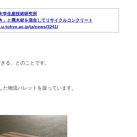
大学生産技術研究所
き」と廃木材を混合してリサイクルコンクリート
s.u-tokyo.ac.jp/ja/news/3241/
できる、とのことです。
した物流パレットを扱っています。