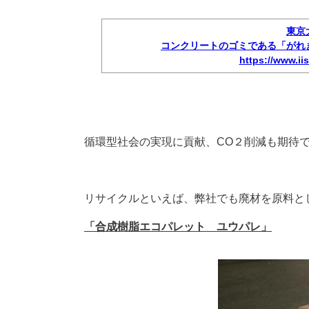
東京
コンクリートのゴミである「がれ
https://www.ii
循環型社会の実現に貢献、CO２削減も期待
リサイクルといえば、弊社でも廃材を原料と
「合成樹脂エコパレット ユウパレ」