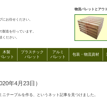
物流パレットとアウ
プにお任せください。
の製造を行っています。
談ください。
木製
プラスチック
アルミ
包装・物流資材
パレット
パレット
パレット
20年4月23日）
ミニテーブルを作る、というネット記事を見つけました。