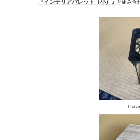
『インテリアパレット（小）』
と組み合
I ha