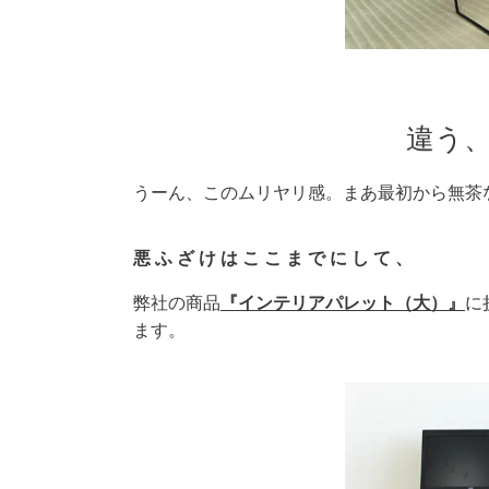
違う
うーん、このムリヤリ感。
まあ最初から
無茶
悪 ふ ざ け は こ こ ま で に し て 、
弊社の商品
『インテリアパレット（大）』
に
ます。