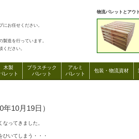
物流パレットとアウ
プにお任せください。
の製造を行っています。
談ください。
木製
プラスチック
アルミ
包装・物流資材
パレット
パレット
パレット
年10月19日）
くなってきました。
をひいてしまう・・・