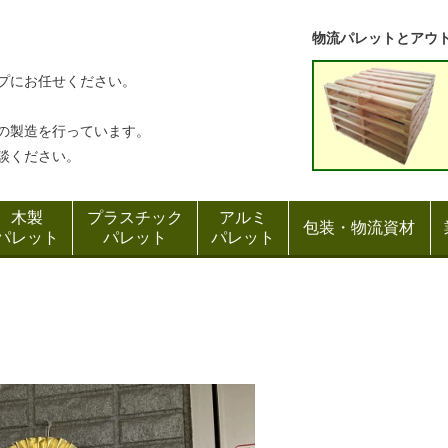
物流パレットとアウ
プにお任せください。
の製造を行っています。
談ください。
木製
プラスチック
アルミ
包装・物流資材
パレット
パレット
パレット