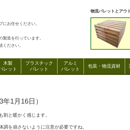
物流パレットとアウ
プにお任せください。
の製造を行っています。
談ください。
木製
プラスチック
アルミ
包装・物流資材
パレット
パレット
パレット
23年1月16日）
も割と暖かく感じます。
体調を崩さないように注意が必要ですね。