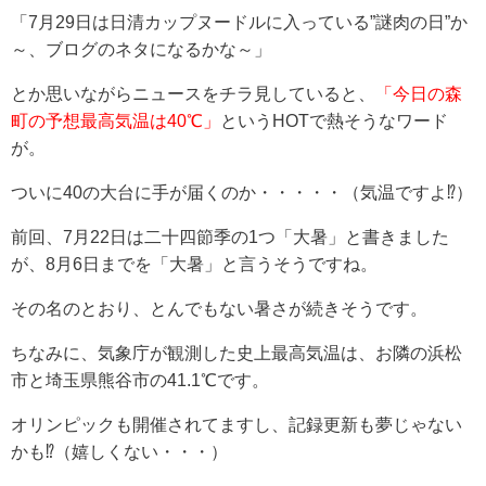
「7月29日は日清カップヌードルに入っている”謎肉の日”か
～、ブログのネタになるかな～」
とか思いながらニュースをチラ見していると、
「今日の森
町の予想最高気温は40℃」
というHOTで熱そうなワード
が。
ついに40の大台に手が届くのか・・・・・（気温ですよ⁉）
前回、7月22日は二十四節季の1つ「大暑」と書きました
が、8月6日までを「大暑」と言うそうですね。
その名のとおり、とんでもない暑さが続きそうです。
ちなみに、気象庁が観測した史上最高気温は、お隣の浜松
市と埼玉県熊谷市の41.1℃です。
オリンピックも開催されてますし、記録更新も夢じゃない
かも⁉（嬉しくない・・・）