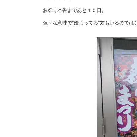
お祭り本番まであと１５日。
色々な意味で”始まってる”方もいるので