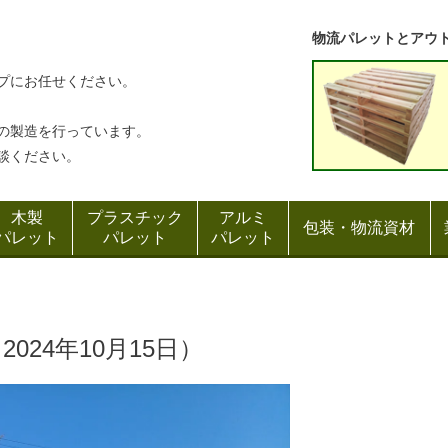
物流パレットとアウ
プにお任せください。
の製造を行っています。
談ください。
木製
プラスチック
アルミ
包装・物流資材
パレット
パレット
パレット
（
2024年10月15日）