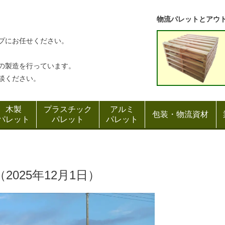
物流パレットとアウ
プにお任せください。
の製造を行っています。
談ください。
木製
プラスチック
アルミ
包装・物流資材
パレット
パレット
パレット
（
2025年12月1日）