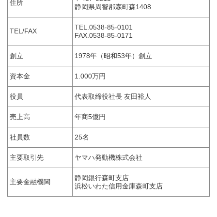
住所
静岡県周智郡森町森1408
TEL.0538-85-0101
TEL/FAX
FAX.0538-85-0171
創立
1978年（昭和53年）創立
資本金
1.000万円
役員
代表取締役社長 友田裕人
売上高
年商5億円
社員数
25名
主要取引先
ヤマハ発動機株式会社
静岡銀行森町支店
主要金融機関
浜松いわた信用金庫森町支店