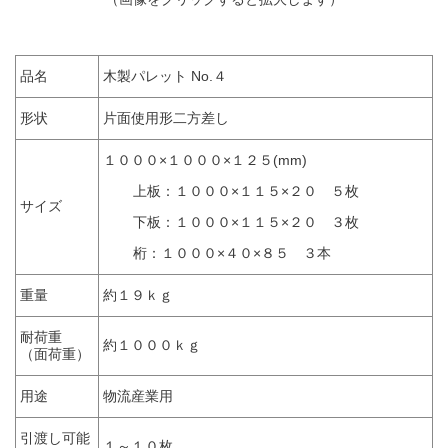
品名
木製パレット No.４
形状
片面使用形二方差し
１０００×１０００×１２５(mm)
上板：１０００×１１５×２０ ５枚
サイズ
下板：１０００×１１５×２０ ３枚
桁：１０００×４０×８５ ３本
重量
約１９ｋｇ
耐荷重
約１０００ｋｇ
（面荷重）
用途
物流産業用
引渡し可能
１～１０枚