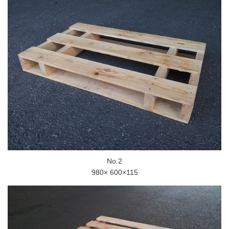
No.2
980× 600×115