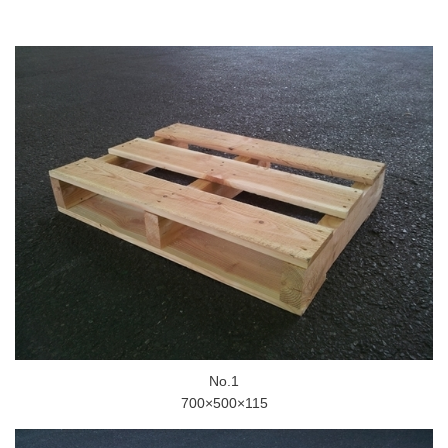
No.1
700×500×115