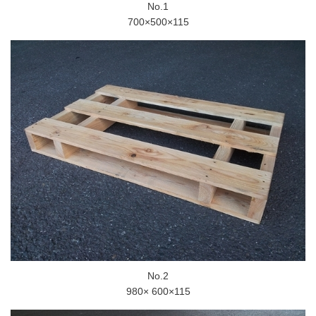
No.1
700×500×115
No.2
980× 600×115