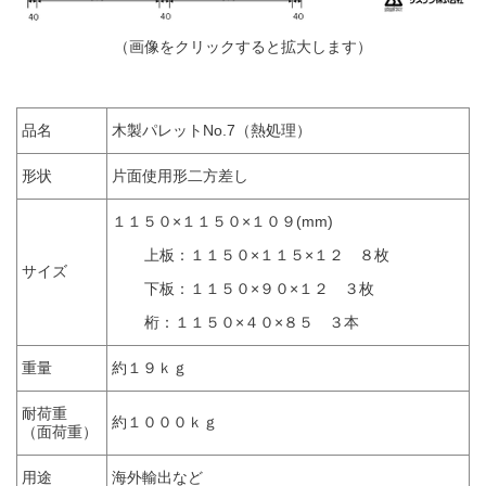
（画像をクリックすると拡大します）
品名
木製パレットNo.7（熱処理）
形状
片面使用形二方差し
１１５０×１１５０×１０９(mm)
上板：１１５０×１１５×１２ ８枚
サイズ
下板：１１５０×９０×１２ ３枚
桁：１１５０×４０×８５ ３本
重量
約１９ｋｇ
耐荷重
約１０００ｋｇ
（面荷重）
用途
海外輸出など